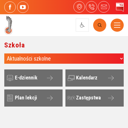
szukaj
Szkoła
E-dziennik
Kalendarz
Plan lekcji
Zastępstwa