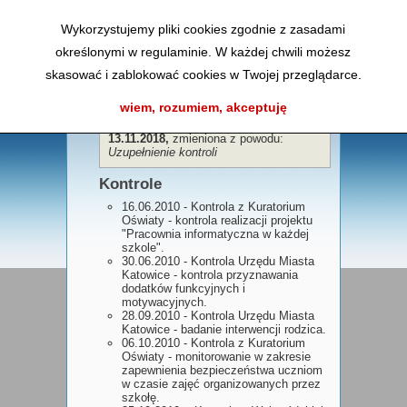
A
AA
AA
K
Wykorzystujemy pliki cookies zgodnie z zasadami
określonymi w regulaminie. W każdej chwili możesz
skasować i zablokować cookies w Twojej przeglądarce.
menu
wiem, rozumiem, akceptuję
To jest wersja archiwalna z dnia:
13.11.2018,
zmieniona z powodu:
Uzupełnienie kontroli
Kontrole
16.06.2010 - Kontrola z Kuratorium
Oświaty - kontrola realizacji projektu
"Pracownia informatyczna w każdej
szkole".
30.06.2010 - Kontrola Urzędu Miasta
Katowice - kontrola przyznawania
dodatków funkcyjnych i
motywacyjnych.
28.09.2010 - Kontrola Urzędu Miasta
Katowice - badanie interwencji rodzica.
06.10.2010 - Kontrola z Kuratorium
Oświaty - monitorowanie w zakresie
zapewnienia bezpieczeństwa uczniom
w czasie zajęć organizowanych przez
szkołę.