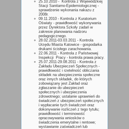
25.10.2010 - Kontrola z Wojewódzkiej
Stacji Sanitarno-Epidemiologicznej -
sprawdzenie wykonania nakazu z
2008r.
09.11.2010 - Kontrola z Kuratorium
Oświaty - prawidłowość wykonywania
przez Dyrektora Szkoły zadań w
zakresie planowania nadzoru
pedagogicznego.
28.02.2011-03.03.2011 - Kontrola
Urzędu Miasta Katowice - gospodarka
drukami ścisłego zarachowania.
22.06.2011 - Kontrola z Państwowej
Inspekcji Pracy - kontrola prawa pracy.
25.07.2011-29.08.2011 - Kontrola z
Zakładu Ubezpieczeń Społecznych -
prawidłowość i rzetelność obliczania
składek na ubezpieczenia społeczne
oraz innych składek, do których
zobowiązany jest Zakład oraz
zgłaszanie do ubezpieczeń
społecznych i ubezpieczenia
zdrowotnego; ustalanie uprawnień do
świadczeń z ubezpieczeń społecznych
i wypłacanie tych świadczeń oraz
dokonywanie rozliczeń z tego tytułu;
prawidłowość i terminowość
opracowywania wniosków o
świadczenia emerytalne i rentowe;
wystawianie zaświadczeń lub