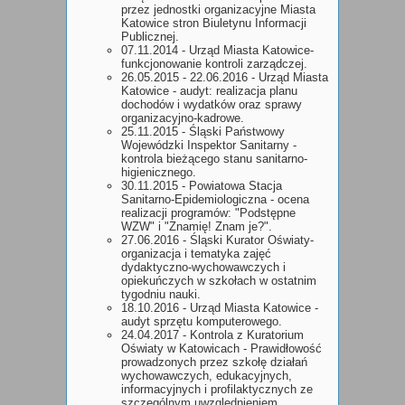
przez jednostki organizacyjne Miasta
Katowice stron Biuletynu Informacji
Publicznej.
07.11.2014 - Urząd Miasta Katowice-
funkcjonowanie kontroli zarządczej.
26.05.2015 - 22.06.2016 - Urząd Miasta
Katowice - audyt: realizacja planu
dochodów i wydatków oraz sprawy
organizacyjno-kadrowe.
25.11.2015 - Śląski Państwowy
Wojewódzki Inspektor Sanitarny -
kontrola bieżącego stanu sanitarno-
higienicznego.
30.11.2015 - Powiatowa Stacja
Sanitarno-Epidemiologiczna - ocena
realizacji programów: "Podstępne
WZW" i "Znamię! Znam je?".
27.06.2016 - Śląski Kurator Oświaty-
organizacja i tematyka zajęć
dydaktyczno-wychowawczych i
opiekuńczych w szkołach w ostatnim
tygodniu nauki.
18.10.2016 - Urząd Miasta Katowice -
audyt sprzętu komputerowego.
24.04.2017 - Kontrola z Kuratorium
Oświaty w Katowicach - Prawidłowość
prowadzonych przez szkołę działań
wychowawczych, edukacyjnych,
informacyjnych i profilaktycznych ze
szczególnym uwzględnieniem