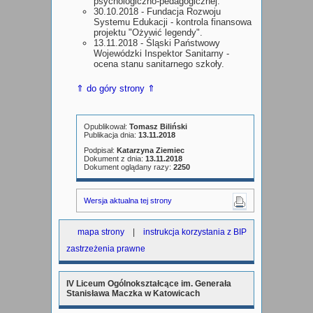
psychologiczno-pedagogicznej.
30.10.2018 - Fundacja Rozwoju
Systemu Edukacji - kontrola finansowa
projektu "Ożywić legendy".
13.11.2018 - Śląski Państwowy
Wojewódzki Inspektor Sanitarny -
ocena stanu sanitarnego szkoły.
⇑ do góry strony ⇑
Opublikował:
Tomasz Biliński
Publikacja dnia:
13.11.2018
Podpisał:
Katarzyna Ziemiec
Dokument z dnia:
13.11.2018
Dokument oglądany razy:
2250
Wersja aktualna tej strony
mapa strony
|
instrukcja korzystania z BIP
zastrzeżenia prawne
IV Liceum Ogólnokształcące im. Generała
Stanisława Maczka w Katowicach