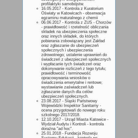
profilaktyki samobójstw.
16.05.2017 - Kontrola z Kuratorium
Oświaty w Katowicach - obserwacja
egzaminu maturalnego z chemii
06.06.2017 - Kontrola z ZUS - Chorzów
- prawidłowość i rzetelność obliczania
składek na ubezpieczenia społeczne
oraz innych składek, do których
pobierania zobowiązany jest Zakład
oraz zgłaszanie do ubezpieczeń
społecznych i ubezpieczenia
zdrowotnego; ustalenie uprawnień do
świadczeń z ubezpieczeń społecznych
i wypłacanie tych świadczeń oraz
dokonywanie rozliczeń z tego tytułu;
prawidłowość i terminowość
opracowywania wniosków o
świadczenia emerytalne i rentowe;
wystawianie zaświadczeń lub
zgłaszanie danych dla celów
ubezpieczeń społecznych.
23.08.2017 - Śląski Państwowy
Wojewódzki Inspektor Sanitarny -
ocena przygotowań do nowego roku
szkolnego 2017/2018.
12.10.2017 - Urząd Miasta Katowice -
Wydział Audytu i Kontroli - kontrola
doraźna "ad hoc".
25.01.2018 - Fundacja Rozwoju
Systemu Edukacji - kontrola po