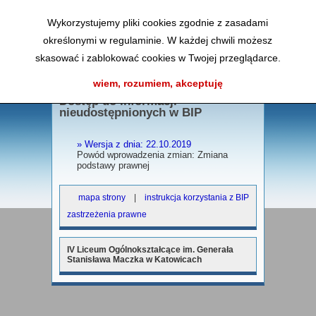
A
AA
AA
K
Wykorzystujemy pliki cookies zgodnie z zasadami
określonymi w regulaminie. W każdej chwili możesz
skasować i zablokować cookies w Twojej przeglądarce.
menu
Wersje archiwalne strony:
wiem, rozumiem, akceptuję
Dostęp do informacji
nieudostępnionych w BIP
» Wersja z dnia: 22.10.2019
Powód wprowadzenia zmian: Zmiana
podstawy prawnej
mapa strony
|
instrukcja korzystania z BIP
zastrzeżenia prawne
IV Liceum Ogólnokształcące im. Generała
Stanisława Maczka w Katowicach